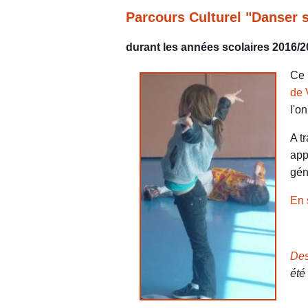
Parcours Culturel "Danser 
durant les années scolaires 2016/2
Ce 
de 
l'o
A t
app
gén
En 
Des
été