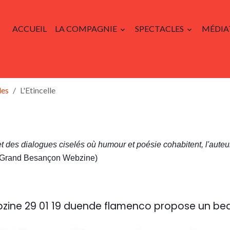
ACCUEIL
LA COMPAGNIE
SPECTACLES
MÉDIA
les
L'Etincelle
des dialogues ciselés où humour et poésie cohabitent, l'auteur
(Grand Besançon Webzine)
bzine 29 01 19 duende flamenco propose un be