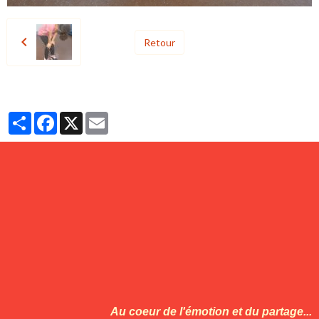
Retour
Partager
Facebook
X
Email
Au coeur de l'émotion et du partage...