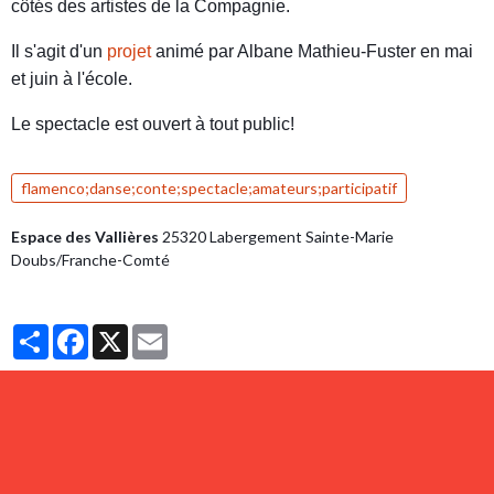
côtés des artistes de la Compagnie.
Il s'agit d'un
projet
animé par Albane Mathieu-Fuster en mai
et juin à l'école.
Le spectacle est ouvert à tout public!
flamenco;danse;conte;spectacle;amateurs;participatif
Espace des Vallières
25320 Labergement Sainte-Marie
Doubs/Franche-Comté
Partager
Facebook
X
Email