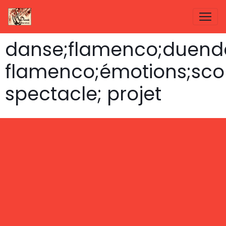
danse;flamenco;duend
flamenco;émotions;scol
spectacle; projet