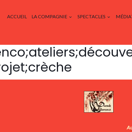
ACCUEIL
LA COMPAGNIE
SPECTACLES
MÉDIA
nco;ateliers;découve
rojet;crèche
Au