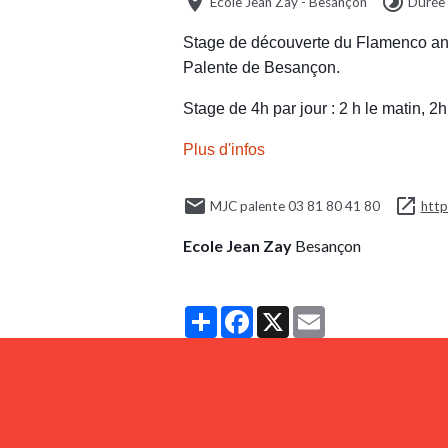
Ecole Jean Zay - Besançon
Durée 
Stage de découverte du Flamenco ani
Palente de Besançon.
Stage de 4h par jour : 2 h le matin, 2h
Plus d'infos
MJC palente 03 81 80 41 80
http
Ecole Jean Zay
Besançon
Partager
Facebook
X
Email